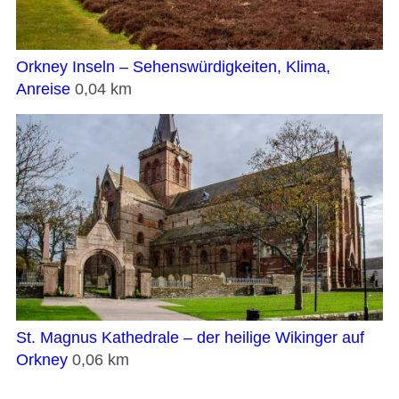
Orkney Inseln – Sehenswürdigkeiten, Klima,
Anreise
0,04 km
St. Magnus Kathedrale – der heilige Wikinger auf
Orkney
0,06 km