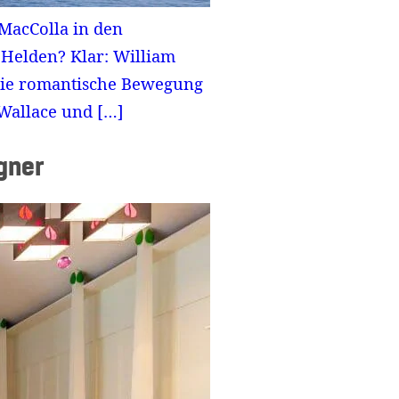
 MacColla in den
 Helden? Klar: William
 die romantische Bewegung
 Wallace und […]
gner