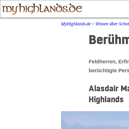
Zum
Inhalt
springen
MyHighlands.de
>
Wissen über Schot
Berühm
Feldherren, Erfi
berüchtigte Pers
Alasdair M
Highlands