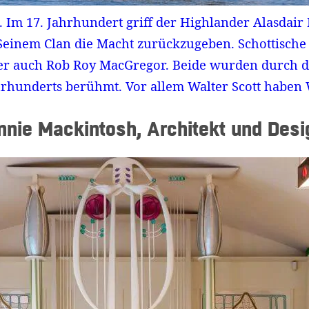
. Im 17. Jahrhundert griff der Highlander Alasdair
: Seinem Clan die Macht zurückzugeben. Schottische
 oder auch Rob Roy MacGregor. Beide wurden durch
hrhunderts berühmt. Vor allem Walter Scott haben
nnie Mackintosh, Architekt und Desi
Widerrufsformular
Widerruf bestätigen