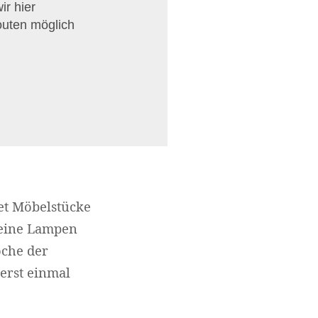
r hier
outen möglich
tet Möbelstücke
leine Lampen
oche der
erst einmal