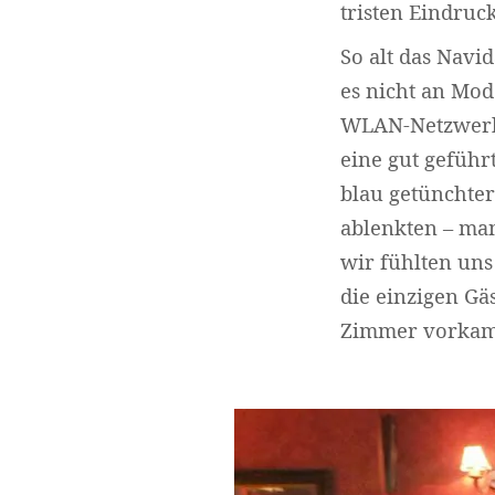
tristen Eindruck
So alt das Navi
es nicht an Mode
WLAN-Netzwerk i
eine gut geführ
blau getünchter
ablenkten – man
wir fühlten un
die einzigen Gä
Zimmer vorkam, 