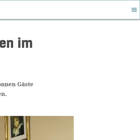
fen im
können Gäste
en.