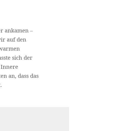
ier ankamen –
wir auf den
m warmen
sste sich der
 Innere
en an, dass das
.