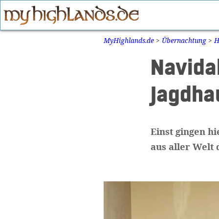
Zum
Inhalt
springen
MyHighlands.de
>
Übernachtung
>
H
Navida
Jagdha
Einst gingen h
aus aller Welt