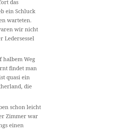
ort das
eb ein Schluck
en warteten.
waren wir nicht
er Ledersessel
uf halbem Weg
rnt findet man
st quasi ein
therland, die
ben schon leicht
nser Zimmer war
ings einen