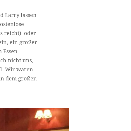
nd Larry lassen
kostenlose
s reicht) oder
in, ein großer
m Essen
ch nicht uns,
hl. Wir waren
 in dem großen