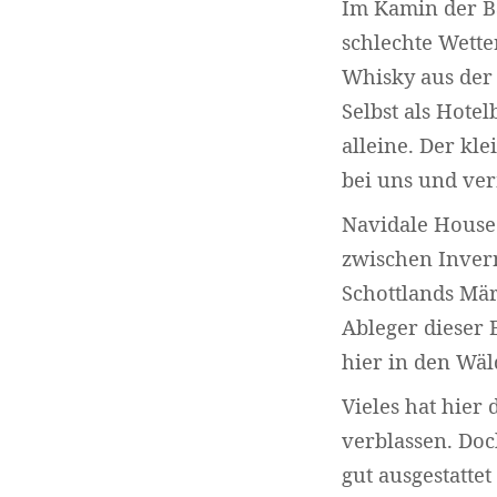
Im Kamin der Ba
schlechte Wette
Whisky aus der 
Selbst als Hote
alleine. Der kl
bei uns und ver
Navidale House 
zwischen Invern
Schottlands Mär
Ableger dieser 
hier in den Wäl
Vieles hat hier
verblassen. Doc
gut ausgestatte