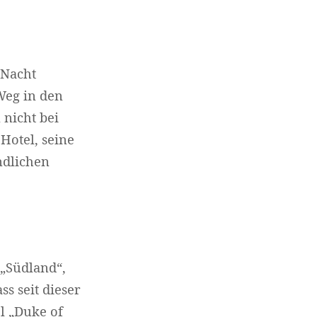
 Nacht
Weg in den
nicht bei
Hotel, seine
ndlichen
„Südland“,
s seit dieser
el „Duke of