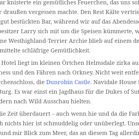
r knisterte ein gemütliches Feuerchen, das uns sof
r draußen vergessen machte. Den Rest Kälte vertri
gut bestückten Bar, während wir auf das Abendess
lbesitzer Larry sich mit um die Speisen kümmerte, 
eine Westhighland-Terrier Archie blieb auf einem d
mittelte schläfrige Gemütlichkeit.
Hotel liegt im kleinen Örtchen Helmsdale zirka a
ess und den Fähren nach Orkney. Nicht weit entfe
chenschloss, die
Dunrobin Castle
. Navidale House i
Burg. Es war einst ein Jagdhaus für die Dukes of Su
Widerrufsformular
dern nach Wild Ausschau hielten.
 die Zeit überdauert – auch wenn hie und da die Far
h nichts hier ist schmuddelig oder unüberlegt. U
t und mir Blick zum Meer, das an diesem Tag allerd