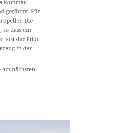
 da kommen
nd geräumt. Für
ropeller. Die
, so dass ein
 löst der Pilot
gzeug in den
e am nächsten