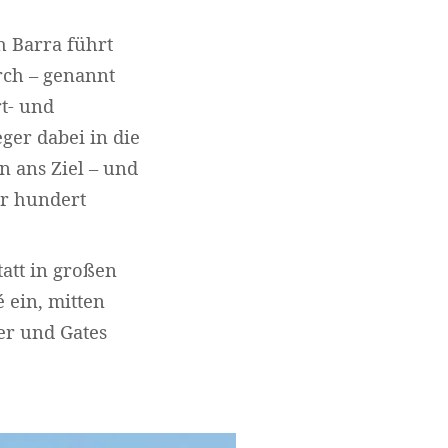
h Barra führt
rch – genannt
rt- und
ger dabei in die
n ans Ziel – und
er hundert
tatt in großen
 ein, mitten
ter und Gates