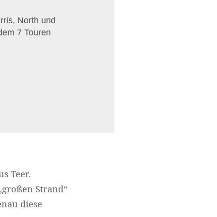
rris, North und
rdem 7 Touren
us Teer.
 „großen Strand“
enau diese