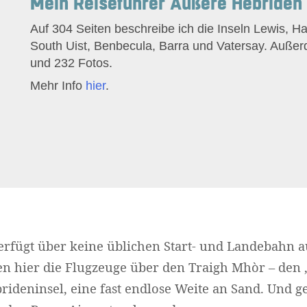
Mein Reiseführer Äußere Hebriden
Auf 304 Seiten beschreibe ich die Inseln Lewis, Ha
South Uist, Benbecula, Barra und Vatersay. Auße
und 232 Fotos.
Mehr Info
hier
.
erfügt über keine üblichen Start- und Landebahn a
len hier die Flugzeuge über den Traigh Mhòr – den
rideninsel, eine fast endlose Weite an Sand. Und g