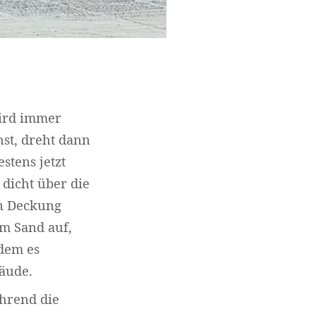
wird immer
st, dreht dann
stens jetzt
 dicht über die
in Deckung
em Sand auf,
hdem es
äude.
ährend die