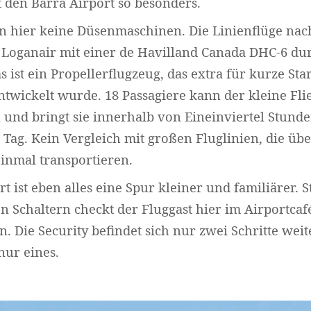
 den Barra Airport so besonders.
n hier keine Düsenmaschinen. Die Linienflüge nac
t Loganair mit einer de Havilland Canada DHC-6 du
s ist ein Propellerflugzeug, das extra für kurze Sta
wickelt wurde. 18 Passagiere kann der kleine Flie
 und bringt sie innerhalb von Eineinviertel Stunde
Tag. Kein Vergleich mit großen Fluglinien, die üb
einmal transportieren.
 ist eben alles eine Spur kleiner und familiärer. S
en Schaltern checkt der Fluggast hier im Airportcafé
Widerrufsformular
n. Die Security befindet sich nur zwei Schritte wei
nur eines.