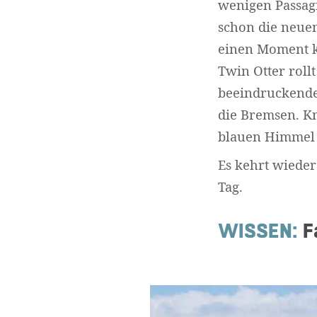
wenigen Passagi
schon die neuen
einen Moment keh
Twin Otter rollt
beeindruckender 
die Bremsen. Kn
blauen Himmel 
Es kehrt wiede
Tag.
WISSEN:
F