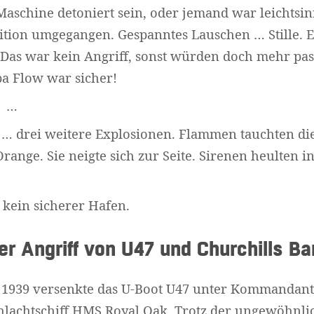
Maschine detoniert sein, oder jemand war leichtsin
tion umgegangen. Gespanntes Lauschen … Stille. E
 Das war kein Angriff, sonst würden doch mehr pas
a Flow war sicher!
r …
 … drei weitere Explosionen. Flammen tauchten di
range. Sie neigte sich zur Seite. Sirenen heulten in
kein sicherer Hafen.
Widerrufsformular
r Angriff von U47 und Churchills Ba
 1939 versenkte das U-Boot U47 unter Kommandant
chlachtschiff HMS Royal Oak. Trotz der ungewöhnlic