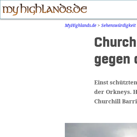
Zum
Inhalt
springen
MyHighlands.de
>
Sehenswürdigkeit
Churchi
gegen 
Einst schützte
der Orkneys. H
Churchill Barr