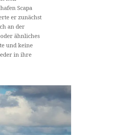
rhafen Scapa
erte er zunächst
ich an der
 oder ähnliches
nte und keine
eder in ihre