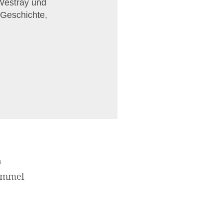
 Westray und
 Geschichte,
n
Himmel