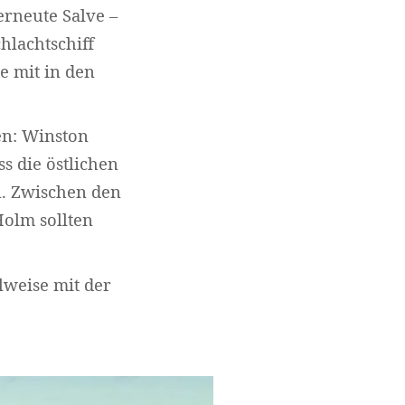
erneute Salve –
hlachtschiff
e mit in den
en: Winston
s die östlichen
n. Zwischen den
olm sollten
lweise mit der