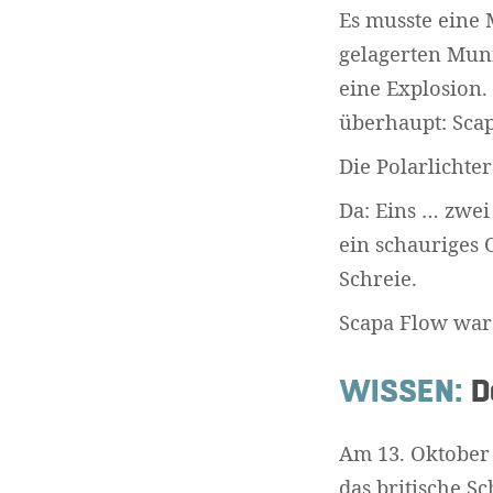
Es musste eine 
gelagerten Muni
eine Explosion.
überhaupt: Scap
Die Polarlichte
Da: Eins … zwei
ein schauriges O
Schreie.
Scapa Flow war 
WISSEN:
De
Am 13. Oktober
das britische S