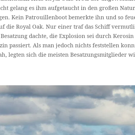
cht gelang es ihm aufgetaucht in den großen Natu
en. Kein Patrouillenboot bemerkte ihn und so feu
uf die Royal Oak. Nur einer traf das Schiff vermutl
Widerruf bestätigen
 Besatzung dachte, die Explosion sei durch Kerosin
in passiert. Als man jedoch nichts feststellen kon
ah, legten sich die meisten Besatzungsmitglieder wi