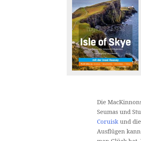
Die MacKinnons 
Seumas und Stua
Coruisk
und die
Ausflügen kann
man Glück hat. 