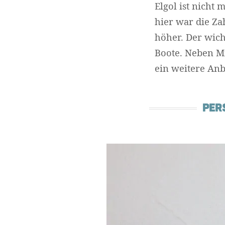
Elgol ist nicht
hier war die Z
höher. Der wicht
Boote. Neben Mi
ein weitere An
PER