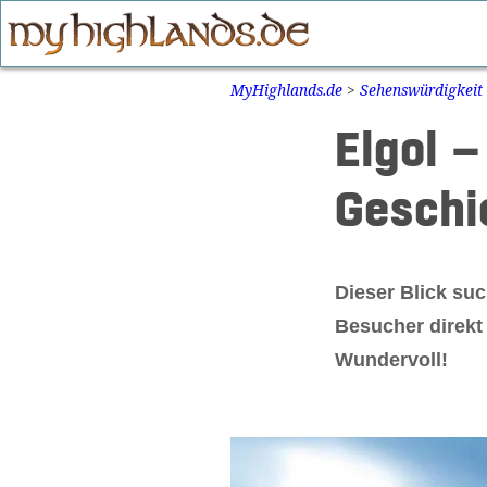
Zum
Inhalt
springen
MyHighlands.de
>
Sehenswürdigkeit
Elgol –
Geschi
Dieser Blick suc
Besucher direkt
Wundervoll!