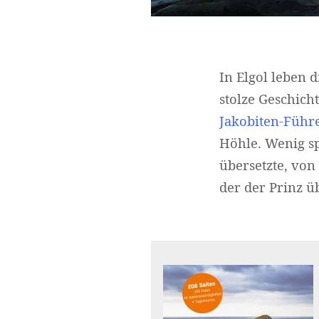
In Elgol leben 
stolze Geschich
Jakobiten-Führe
Höhle. Wenig sp
übersetzte, vo
der der Prinz ü