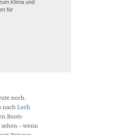
 zum Klima und
en für
eute noch.
s
nach
Loch
en Boots-
r sehen – wenn
art-Prinzen.