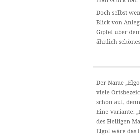
Doch selbst wen
Blick von Anlege
Gipfel über dem
ähnlich schöne
Der Name „Elgol
viele Ortsbezei
schon auf, den
Eine Variante: 
des Heiligen Ma
Elgol wäre das l