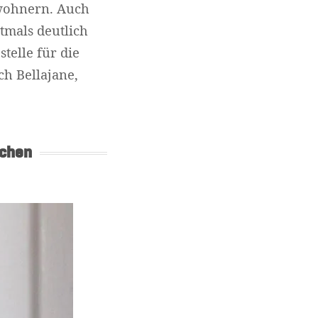
nwohnern. Auch
tmals deutlich
telle für die
ch Bellajane,
chen