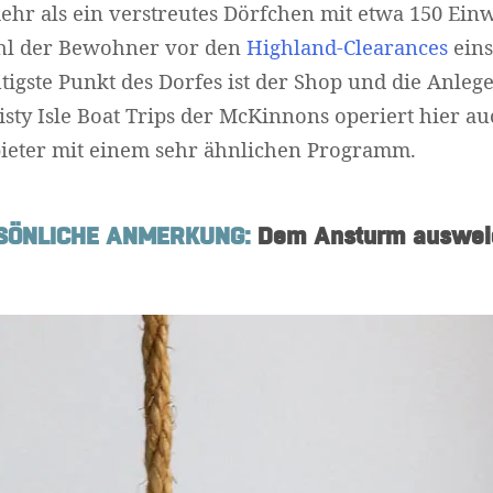
 mehr als ein verstreutes Dörfchen mit etwa 150 Ei
ahl der Bewohner vor den
Highland-Clearances
eins
igste Punkt des Dorfes ist der Shop und die Anleges
Widerruf bestätigen
sty Isle Boat Trips der McKinnons operiert hier au
bieter mit einem sehr ähnlichen Programm.
SÖNLICHE ANMERKUNG:
Dem Ansturm auswei