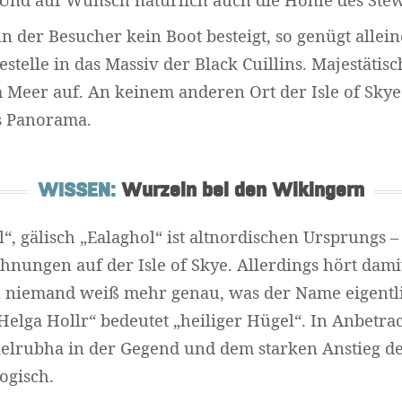
n der Besucher kein Boot besteigt, so genügt allei
stelle in das Massiv der Black Cuillins. Majestätisc
 Meer auf. An keinem anderen Ort der Isle of Skye
s Panorama.
WISSEN:
Wurzeln bei den Wikingern
“, gälisch „Ealaghol“ ist altnordischen Ursprungs –
chnungen auf der Isle of Skye. Allerdings hört damit
Widerrufsformular
n niemand weiß mehr genau, was der Name eigentli
„Helga Hollr“ bedeutet „heiliger Hügel“. In Anbetr
elrubha in der Gegend und dem starken Anstieg de
ogisch.