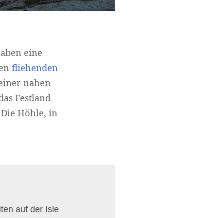
haben eine
den
fliehenden
 einer nahen
das Festland
Die Höhle, in
en auf der Isle