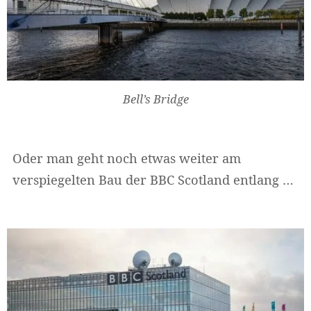
Widerrufsformular
Bell’s Bridge
Oder man geht noch etwas weiter am
verspiegelten Bau der BBC Scotland entlang …
Widerruf bestätigen