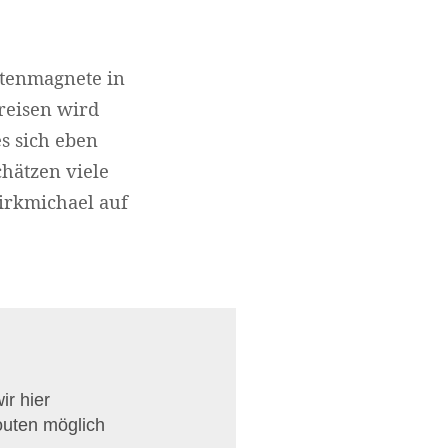
stenmagnete in
reisen wird
es sich eben
hätzen viele
irkmichael auf
r hier
outen möglich