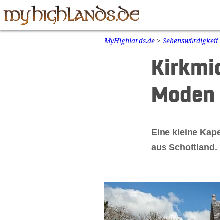
Zum
Inhalt
springen
MyHighlands.de
>
Sehenswürdigkeit
Kirkmic
Moden 
Eine kleine Kap
aus Schottland. 