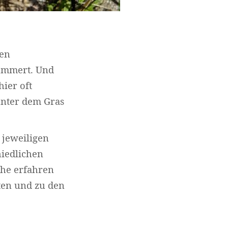
den
kümmert. Und
ier oft
unter dem Gras
 jeweiligen
iedlichen
he erfahren
iten und zu den