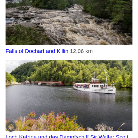
Falls of Dochart and Killin
12,06 km
Loch Katrine und das Dampfschiff Sir Walter Scott