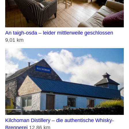
An taigh-osda – leider mittlerweile geschlossen
9,01 km
Kilchoman Distillery – die authentische Whisky-
Brennerei
12,86 km