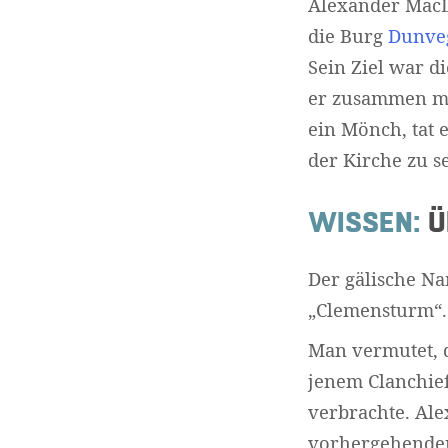
Alexander MacLe
die Burg
Dunveg
Sein Ziel war d
er zusammen mit
ein Mönch, tat 
der Kirche zu s
WISSEN:
Üb
Der gälische Na
„Clemensturm“. 
Man vermutet, 
jenem Clanchie
verbrachte. Ale
vorhergehenden