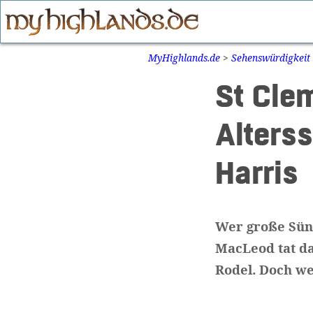
Zum
Inhalt
springen
MyHighlands.de
>
Sehenswürdigkeit
St Cle
Alters
Harris
Wer große Sün
MacLeod tat da
Rodel. Doch we