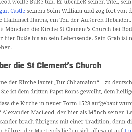
od wollte Buße tun. Er überließ seinen Titel, sei
an Castle
seinem Sohn William und zog fort von 
ie Halbinsel Harris, ein Teil der Äußeren Hebriden.
 Mönchen die Kirche St Clement’s Church bei Rode
er hier Buße bis an sein Lebensende. Sein Grab ist 
ehen.
er die St Clement’s Church
me der Kirche lautet „Tur Chliamainn“ – zu deutsc
Sie ist dem dritten Papst Roms geweiht, dem heili
dass die Kirche in neuer Form 1528 aufgebaut wur
f Alexander MacLeod, der hier als Mönch seinen 
xander brach übrigens mit einer Tradition, denn di
 Führer der MacLeods ließen sich allesamt auf
Io