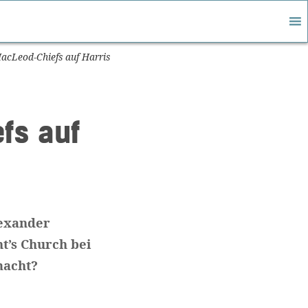
MacLeod-Chiefs auf Harris
fs auf
lexander
nt’s Church bei
macht?