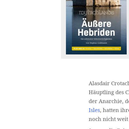
Alasdair Crotac
Häuptling des C
der Anarchie, d
Isles
, hatten ih
noch nicht weit