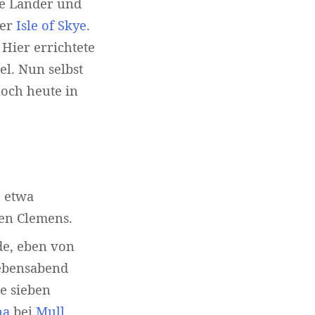
ne Länder und
der
Isle of Skye
.
 Hier errichtete
l. Nun selbst
noch heute in
h etwa
gen Clemens.
de, eben von
Lebensabend
e sieben
na
bei
Mull