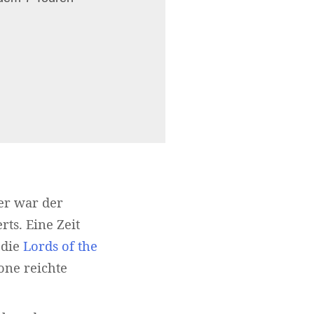
er war der
ts. Eine Zeit
 die
Lords of the
one reichte