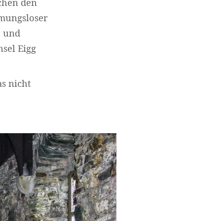
schen den
mungsloser
n und
sel Eigg
s nicht