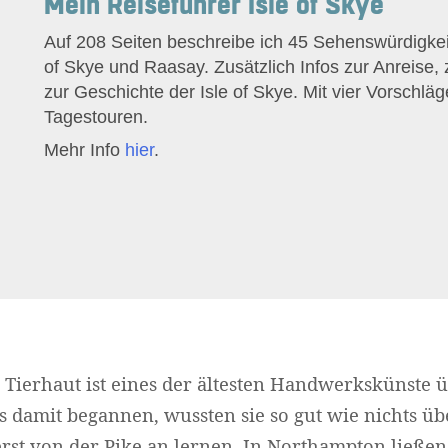
Mein Reiseführer Isle of Skye
Auf 208 Seiten beschreibe ich 45 Sehenswürdigkeit
of Skye und Raasay. Zusätzlich Infos zur Anreise,
zur Geschichte der Isle of Skye. Mit vier Vorschläg
Tagestouren.
Mehr Info
hier
.
Tierhaut ist eines der ältesten Handwerkskünste 
ls damit begannen, wussten sie so gut wie nichts üb
erst von der Pike an lernen. In Northampton ließen 