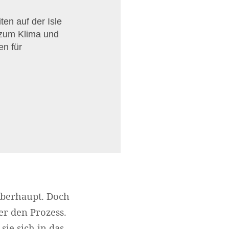
en auf der Isle
 zum Klima und
en für
überhaupt. Doch
er den Prozess.
sie sich in das