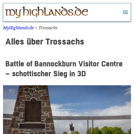
Zum
Inhalt
springen
MyHighlands.de
>
Trossachs
Alles über Trossachs
Battle of Bannockburn Visitor Centre
– schottischer Sieg in 3D