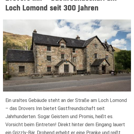
Loch Lomond seit 300 Jahren
Widerrufsformular
Ein uraltes Gebäude steht an der Straße am Loch Lomond
Widerruf bestätigen
– das Drovers Inn bietet Gastfreundschaft seit
Jahrhunderten. Sogar Geistern und Promis, heißt es.
Vorsicht beim Eintreten! Direkt hinter dem Eingang lauert
ein Grizzly-Bär. Drohend erhebt er eine Pranke und reißt