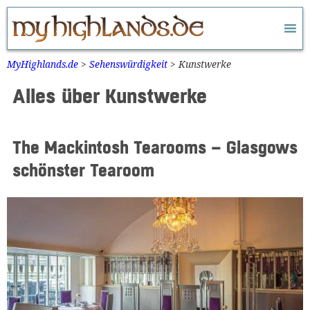
Zum
Inhalt
springen
MyHighlands.de
>
Sehenswürdigkeit
>
Kunstwerke
Alles über Kunstwerke
The Mackintosh Tearooms – Glasgows
schönster Tearoom