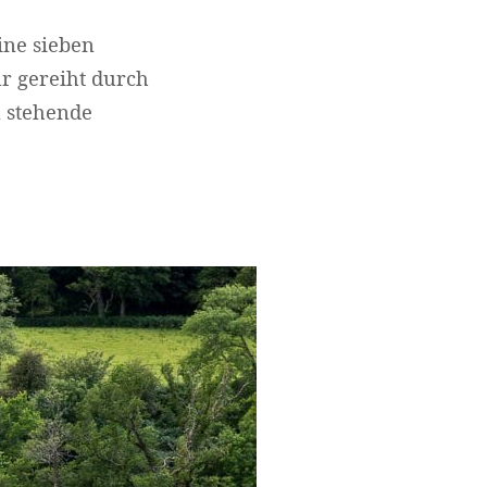
ine sieben
r gereiht durch
n stehende