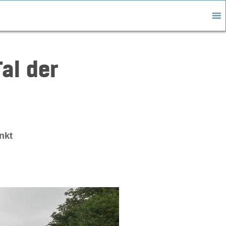
al der
nkt