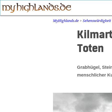
Zum
Inhalt
springen
MyHighlands.de
>
Sehenswürdigkeit
Kilmart
Toten
Grabhügel, Stei
menschlicher Ku