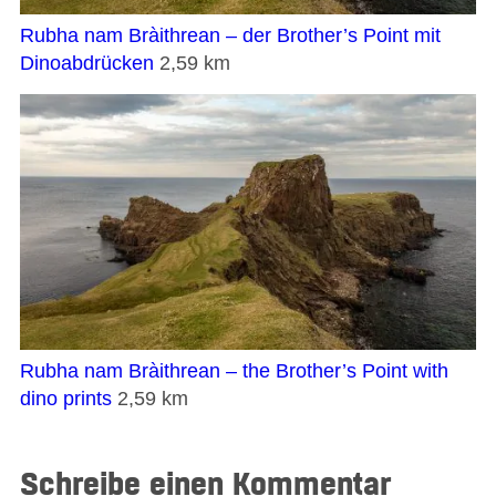
Rubha nam Bràithrean – der Brother’s Point mit
Dinoabdrücken
2,59 km
Rubha nam Bràithrean – the Brother’s Point with
dino prints
2,59 km
Schreibe einen Kommentar