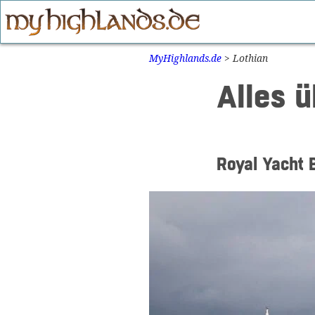
Zum
Inhalt
springen
MyHighlands.de
>
Lothian
Alles ü
Royal Yacht 