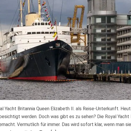
al Yacht Britannia Queen Elizabeth II. als Reise-Unterkunft. Heute
besichtigt werden. Doch was gibt es zu sehen? Die Royal Yacht li
emacht. Vermutlich für immer. Das wird sofort klar, wenn man sie