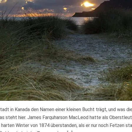
adt in Kanada den Namen einer kleinen Bucht trägt, und was di
as steht hier. James Farquharson MacLeod hatte als Oberstleut
 harten Winter von 1874 überstanden, als er nur noch Fetzen sta